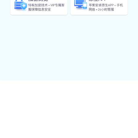
用户带来高效、流畅的体验。
体育App
聚合热门体育赛事，覆盖足球、篮球、电竞等领域，提供数
据查询、直播内容与资讯提醒，助您快速掌握赛场动向。