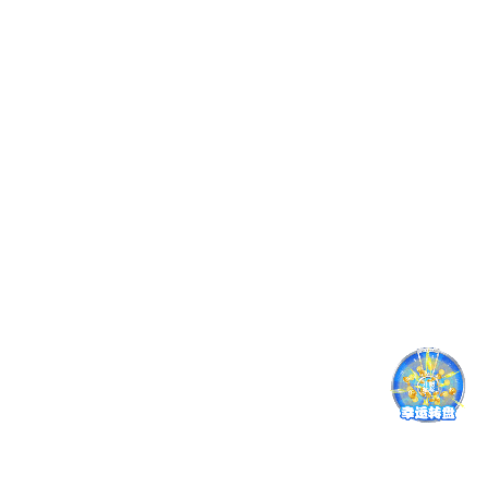
多因子登录、行为识
WAF规则、异常流量识
别、设备绑定
别、服务稳定性保障
安全核心
数据加密
行为审计
字段加密、权限分级、
关键操作日志、行为追
存储隔离
踪、风险溯源支持
新手上路 · 常见问题流程解答
从注册到观看赛事，常见使用疑问一次解答，助你快速上手 万博